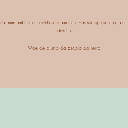
adas num ambiente maravilhoso e amoroso. Elas são apoiadas para atin
individuo."
Mãe de aluno da Escola da Terra