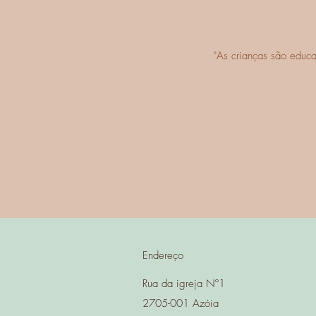
"As crianças são educ
Endereço
Rua da igreja Nº1
2705-001 Azóia