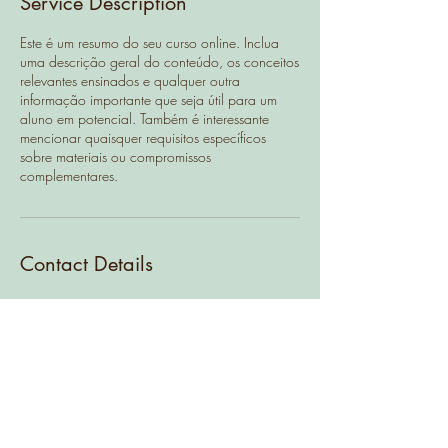
Service Description
d
Este é um resumo do seu curso online. Inclua
uma descrição geral do conteúdo, os conceitos
relevantes ensinados e qualquer outra
informação importante que seja útil para um
aluno em potencial. Também é interessante
mencionar quaisquer requisitos específicos
sobre materiais ou compromissos
complementares.
Contact Details
Rua da igreja Nº1