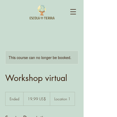
This course can no longer be booked.
Workshop virtual
19,99
dólares
Ended
E
19,99 US$
Location 1
dos
Estados
n
Unidos
d
e