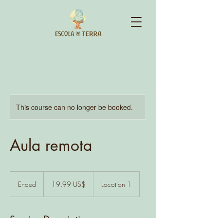
This course can no longer be booked.
Aula remota
19,99
dólares
Ended
E
19,99 US$
Location 1
dos
Estados
n
Unidos
d
e