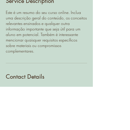
Service Description
d
Este é um resumo do seu curso online. Inclua
uma descrição geral do conteúdo, os conceitos
relevantes ensinados e qualquer outra
informação importante que seja útil para um
aluno em potencial. Também é interessante
mencionar quaisquer requisitos específicos
sobre materiais ou compromissos
complementares.
Contact Details
Rua da igreja Nº1