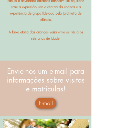
círculo e atividades artísticas fornecem um equilíbrio
entre a expressão livre e criativa da criança e a
experiência de grupo liderada pela jardineira de
infância.
A faixa etária das crianças varia entre os três a os
seis anos de idade.
Envie-nos um e-mail para
informações sobre visitas
e matrículas!
E-mail