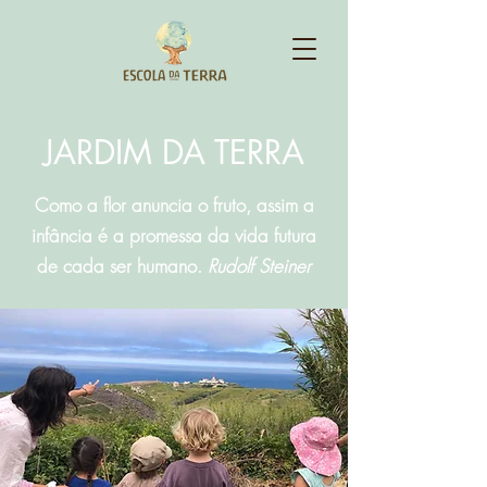
JARDIM DA TERRA
Como a flor anuncia o fruto, assim a
infância é a promessa da vida futura
de cada ser humano.
Rudolf Steiner